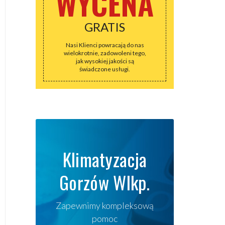
WYCENA
GRATIS
Nasi Klienci powracają do nas
wielokrotnie, zadowoleni tego,
jak wysokiej jakości są
świadczone usługi.
Klimatyzacja
Gorzów Wlkp.
Zapewnimy kompleksową
pomoc