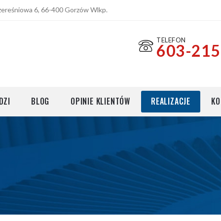
Czereśniowa 6, 66-400 Gorzów Wlkp.
TELEFON
603-215
cji
DZI
BLOG
OPINIE KLIENTÓW
REALIZACJE
KO
cji