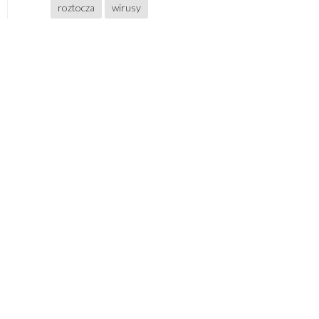
roztocza
wirusy