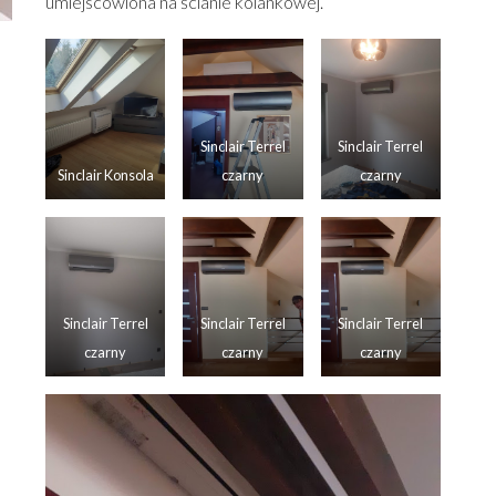
umiejscowiona na ścianie kolankowej.
Sinclair Terrel
Sinclair Terrel
Sinclair Konsola
czarny
czarny
Sinclair Terrel
Sinclair Terrel
Sinclair Terrel
czarny
czarny
czarny