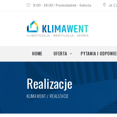
8:00 - 18:00 / Poniedziałek - Sobota
ul. 
Klimatyzacja do mieszkania
Montaż klimatyzacji
Przegląd i odgrzybianie klimatyza
Serwis i instalacja klimatyzacji
HOME
OFERTA
PYTANIA I ODPOWIE
Wentylacja i rekuperacja
Realizacje
Klimatyzacja do biura
Klimatyzacja do mieszkania
KLIMAWENT
REALIZACJE
Montaż klimatyzacji
Przegląd i odgrzybianie klimatyza