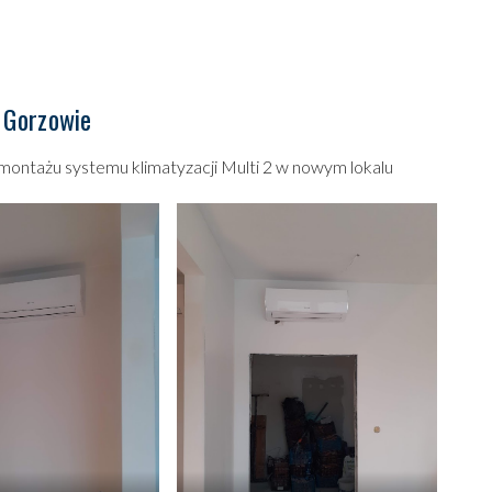
 Gorzowie
ontażu systemu klimatyzacji Multi 2 w nowym lokalu