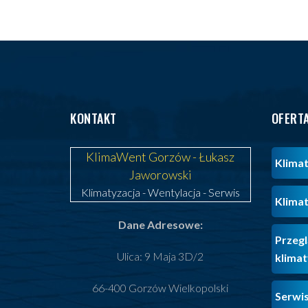
KONTAKT
OFERT
KlimaWent Gorzów - Łukasz
Klimat
Jaworowski
Klimatyzacja
-
Wentylacja
-
Serwis
Klimat
Dane Adresowe:
Przegl
Ulica: 9 Maja 3D/2
klimat
66-400 Gorzów Wielkopolski
Serwis