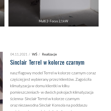
Multi 2- Focus 2,1 kW
04.11.2021
WŚ
Realizacje
Sinclair Terrel w kolorze czarnym
nasz flagowy model Terrel w kolorze czarnym coraz
częściej jest wybierany przez klientów. Zagościła
klimatyzacja w domu klientki w kilku
pomieszczeniach- w dwóch pokojach klimatyzacja
ścienna- Sinclair Terrel w kolorze czarnym
oraz niezawodna Sinclair Konsola na poddaszu