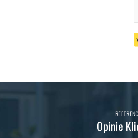
C
REFERENC
Opinie Kl