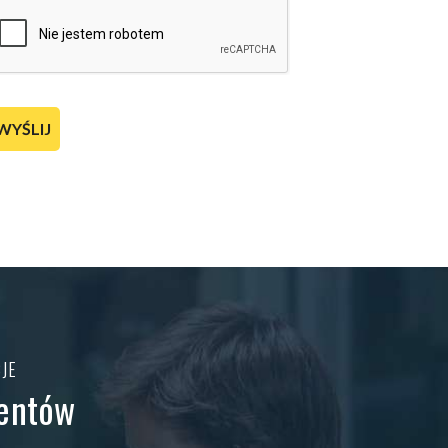
APTCHA
JE
ientów