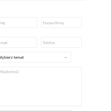
mię
Nazwa
*
firmy
mail
Telefon
*
*
nteresuje
nie
*
iadomość
*