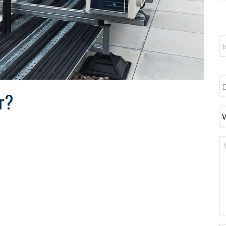
I
E
r?
I
m
W