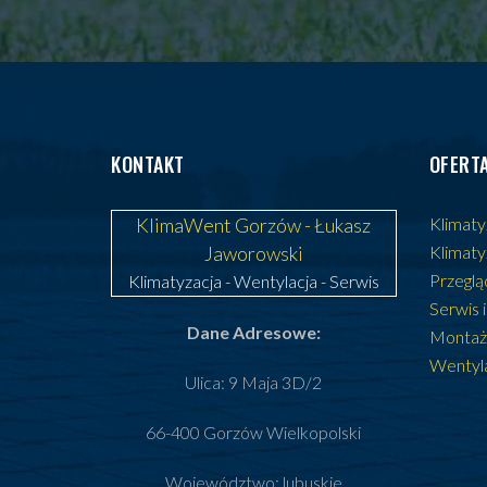
KONTAKT
OFERT
KlimaWent Gorzów - Łukasz
Klimaty
Jaworowski
Klimaty
Przegląd
Klimatyzacja
-
Wentylacja
-
Serwis
Serwis i
Dane Adresowe:
Montaż 
Wentyla
Ulica: 9 Maja 3D/2
66-400 Gorzów Wielkopolski
Województwo: lubuskie