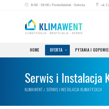
8:00 - 18:00 / Poniedziałek - Sobota
ul. 
Klimatyzacja do mieszkania
Montaż klimatyzacji
Przegląd i odgrzybianie klimatyza
Serwis i instalacja klimatyzacji
HOME
OFERTA
PYTANIA I ODPOWIE
Wentylacja i rekuperacja
Serwis i Instalacja 
Klimatyzacja do biura
Klimatyzacja do mieszkania
KLIMAWENT
SERWIS I INSTALACJA KLIMATYZACJI
Montaż klimatyzacji
Przegląd i odgrzybianie klimatyza