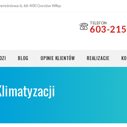
Czereśniowa 6, 66-400 Gorzów Wlkp.
TELEFON
603-215
cji
DZI
BLOG
OPINIE KLIENTÓW
REALIZACJE
KO
Klimatyzacji
cji