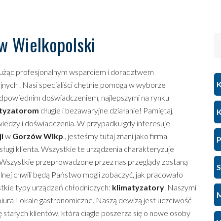
w Wielkopolski
służąc profesjonalnym wsparciem i doradztwem
K
nych . Nasi specjaliści chętnie pomogą w wyborze
ą odpowiednim doświadczeniem, najlepszymi na rynku
atyzatorom
długie i bezawaryjne działanie! Pamiętaj,
K
edzy i doświadczenia. W przypadku gdy interesuje
i
w
Gorzów Wlkp
., jesteśmy tutaj znani jako firma
P
sługi klienta. Wszystkie te urządzenia charakteryzuje
 Wszystkie przeprowadzone przez nas przeglądy zostaną
S
olnej chwili będą Państwo mogli zobaczyć, jak pracowało
stkie typy urządzeń chłodniczych:
klimatyzatory
. Naszymi
M
 biura i lokale gastronomiczne. Naszą dewizą jest uczciwość –
 stałych klientów, która ciągle poszerza się o nowe osoby