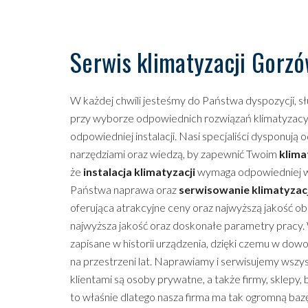
Serwis i instalacja klimatyzacji
Serwis klimatyzacji Gorzó
Wentylacja i rekuperacja
W każdej chwili jesteśmy do Państwa dyspozycji, 
przy wyborze odpowiednich rozwiązań klimatyzacyj
odpowiedniej instalacji. Nasi specjaliści dysponuj
narzędziami oraz wiedzą, by zapewnić Twoim
klim
że
instalacja klimatyzacji
wymaga odpowiedniej wi
Państwa naprawa oraz
serwisowanie klimatyzacj
oferująca atrakcyjne ceny oraz najwyższą jakość ob
najwyższa jakość oraz doskonałe parametry pracy.
zapisane w historii urządzenia, dzięki czemu w dow
na przestrzeni lat. Naprawiamy i serwisujemy wszy
klientami są osoby prywatne, a także firmy, sklepy,
to właśnie dlatego nasza firma ma tak ogromną bazę