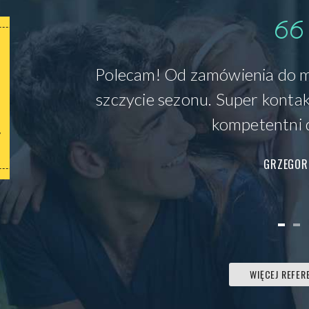
WYCENA
Polecam! Od zamówienia do mo
szczycie sezonu. Super kontak
GRATIS
kompetentni 
Nasi Klienci powracają do nas wielokrotnie,
N
zadowoleni tego, jak wysokiej jakości są
świadczone usługi.
GRZEGOR
WIĘCEJ REFER