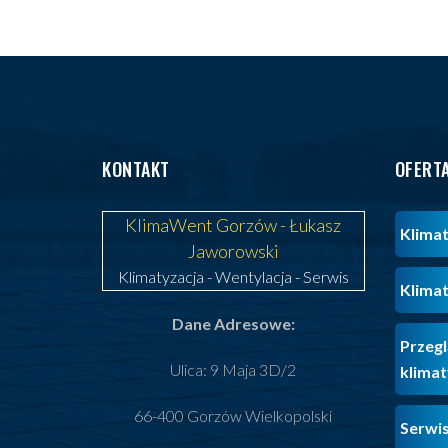
KONTAKT
OFERT
KlimaWent Gorzów - Łukasz
Klimat
Jaworowski
Klimatyzacja
-
Wentylacja
-
Serwis
Klimat
Dane Adresowe:
Przegl
Ulica: 9 Maja 3D/2
klimat
66-400 Gorzów Wielkopolski
Serwis