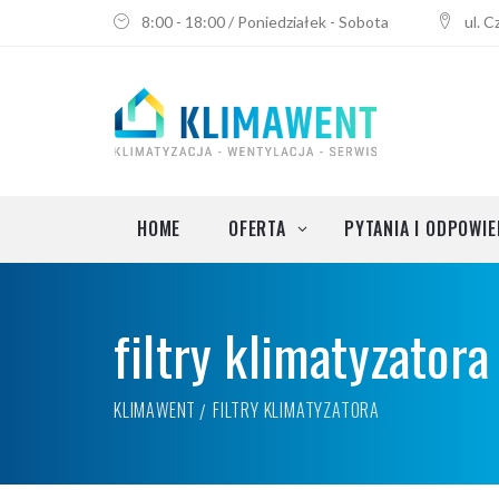
8:00 - 18:00 / Poniedziałek - Sobota
ul. 
Klimatyzacja do mieszkania
Montaż klimatyzacji
Przegląd i odgrzybianie klimatyza
Serwis i instalacja klimatyzacji
HOME
OFERTA
PYTANIA I ODPOWIE
Wentylacja i rekuperacja
filtry klimatyzatora
Klimatyzacja do biura
Klimatyzacja do mieszkania
KLIMAWENT
FILTRY KLIMATYZATORA
Montaż klimatyzacji
Przegląd i odgrzybianie klimatyza