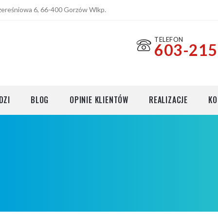
Czereśniowa 6, 66-400 Gorzów Wlkp.
TELEFON
603-215
cji
DZI
BLOG
OPINIE KLIENTÓW
REALIZACJE
KO
cji