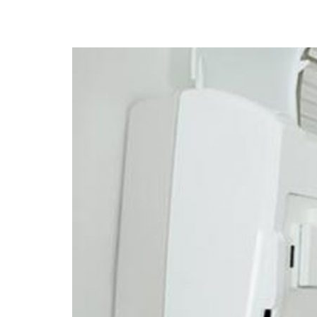
Serwis i instalacja klimatyzacji
Wentylacja i rekuperacja