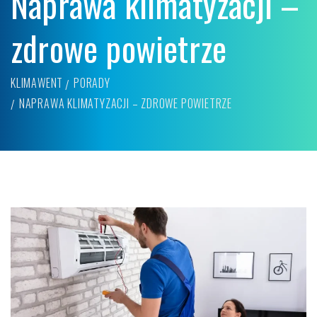
Naprawa klimatyzacji –
zdrowe powietrze
KLIMAWENT
PORADY
NAPRAWA KLIMATYZACJI – ZDROWE POWIETRZE