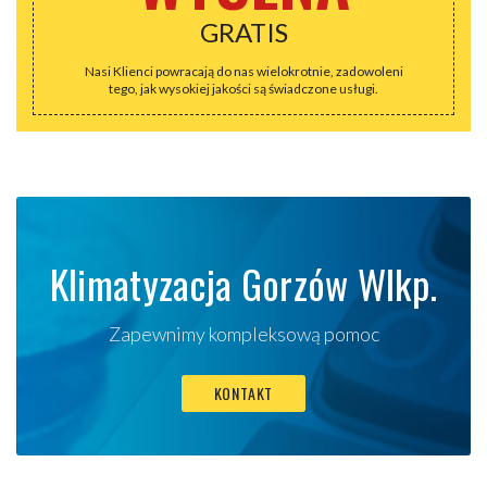
GRATIS
Nasi Klienci powracają do nas wielokrotnie, zadowoleni
tego, jak wysokiej jakości są świadczone usługi.
Klimatyzacja Gorzów Wlkp.
Zapewnimy kompleksową pomoc
KONTAKT