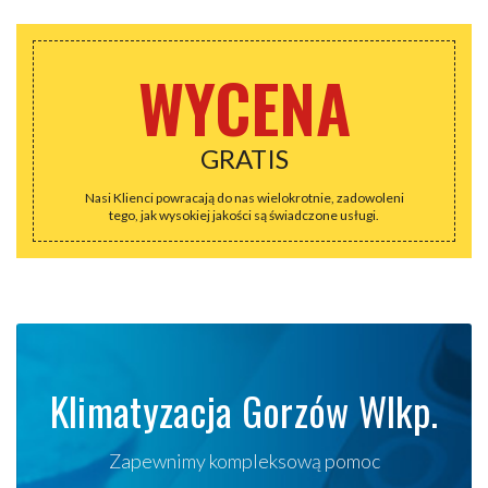
WYCENA
GRATIS
Nasi Klienci powracają do nas wielokrotnie, zadowoleni
tego, jak wysokiej jakości są świadczone usługi.
Klimatyzacja Gorzów Wlkp.
Zapewnimy kompleksową pomoc