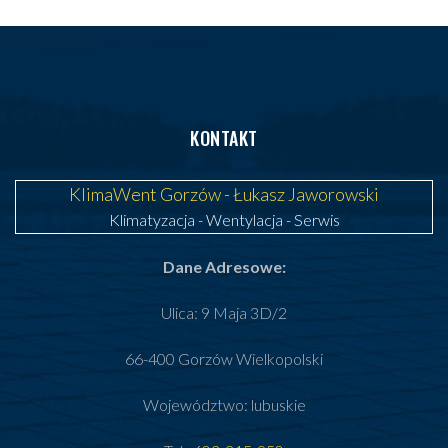
KONTAKT
KlimaWent Gorzów - Łukasz Jaworowski
Klimatyzacja
-
Wentylacja
-
Serwis
Dane Adresowe:
Ulica: 9 Maja 3D/2
66-400 Gorzów Wielkopolski
Województwo: lubuskie