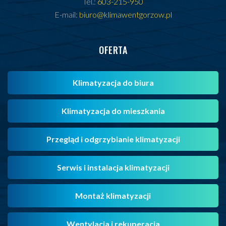
Tel.:
603-215-950
E-mail:
biuro@klimawentgorzow.pl
OFERTA
Klimatyzacja do biura
Klimatyzacja do mieszkania
Przegląd i odgrzybianie klimatyzacji
Serwis i instalacja klimatyzacji
Montaż klimatyzacji
Wentylacja i rekuperacja