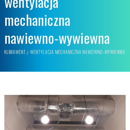
wentylacja
mechaniczna
nawiewno-wywiewna
KLIMAWENT
WENTYLACJA MECHANICZNA NAWIEWNO-WYWIEWNA