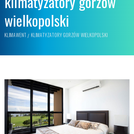
klimatyzatory gorzów
wielkopolski
KLIMAWENT
KLIMATYZATORY GORZÓW WIELKOPOLSKI