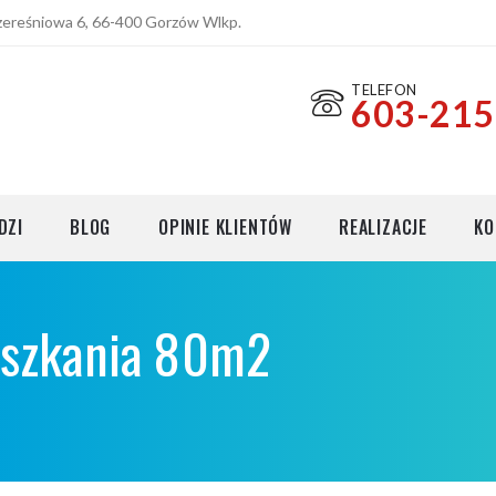
Czereśniowa 6, 66-400 Gorzów Wlkp.
TELEFON
603-215
cji
DZI
BLOG
OPINIE KLIENTÓW
REALIZACJE
KO
eszkania 80m2
cji