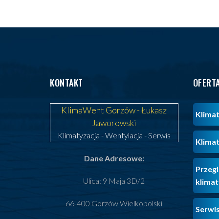
KONTAKT
OFERT
KlimaWent Gorzów - Łukasz
Klimat
Jaworowski
Klimatyzacja
-
Wentylacja
-
Serwis
Klimat
Dane Adresowe:
Przegl
Ulica: 9 Maja 3D/2
klimat
66-400 Gorzów Wielkopolski
Serwis