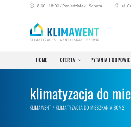
8:00 - 18:00 / Poniedziałek - Sobota
ul. 
Klimatyzacja do mieszkania
Montaż klimatyzacji
Przegląd i odgrzybianie klimatyza
Serwis i instalacja klimatyzacji
HOME
OFERTA
PYTANIA I ODPOWIE
Wentylacja i rekuperacja
klimatyzacja do mi
Klimatyzacja do biura
Klimatyzacja do mieszkania
KLIMAWENT
KLIMATYZACJA DO MIESZKANIA 80M2
Montaż klimatyzacji
Przegląd i odgrzybianie klimatyza